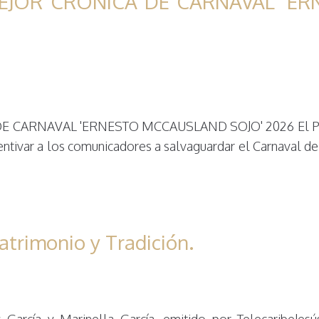
MEJOR CRÓNICA DE CARNAVAL ‘E
CARNAVAL 'ERNESTO MCCAUSLAND SOJO' 2026 El Premio
centivar a los comunicadores a salvaguardar el Carnaval de 
atrimonio y Tradición.
García y Marinella García, emitido por TelecaribeJesús