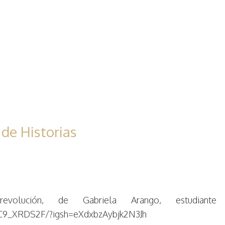
de Historias
lución, de Gabriela Arango, estudiante
WC9_XRDS2F/?igsh=eXdxbzAybjk2N3Jh