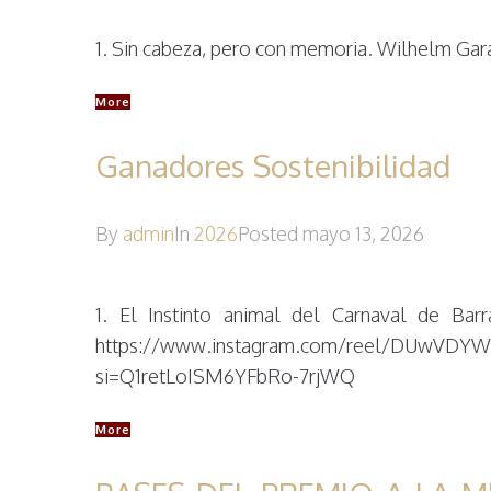
1. Sin cabeza, pero con memoria. Wilhelm Ga
More
Ganadores Sostenibilidad
By
admin
In
2026
Posted
mayo 13, 2026
1. El Instinto animal del Carnaval de Bar
https://www.instagram.com/reel/DUwVDY
si=Q1retLoISM6YFbRo-7rjWQ
More