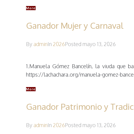
More
Ganador Mujer y Carnaval
By
admin
In
2026
Posted
mayo 13, 2026
1.Manuela Gómez Bancelín, la viuda que bai
https://lachachara.org/manuela-gomez-banceli
More
Ganador Patrimonio y Tradic
By
admin
In
2026
Posted
mayo 13, 2026