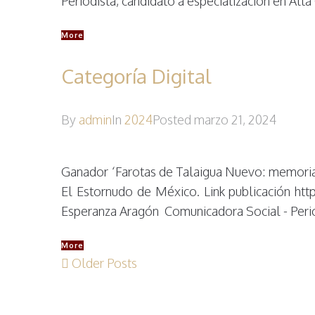
Periodista, candidato a especialización en Alt
More
Categoría Digital
By
admin
In
2024
Posted
marzo 21, 2024
Ganador ‘Farotas de Talaigua Nuevo: memorias 
El Estornudo de México. Link publicación htt
Esperanza Aragón Comunicadora Social - Period
More
Older Posts