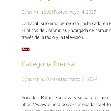
By
admin
In
2025
Posted
mayo 14, 2025
Carnaval, sinónimo de reciclar, publicado e
Públicos de Colombia). Encargada de comunicar
través de la radio y la televisión...
More
Categoría Prensa
By
admin
In
2024
Posted
marzo 21, 2024
Ganador ‘Rafael Fontalvo y su baile guiado p
https://www.elheraldo.co/sociedad/rafael-f