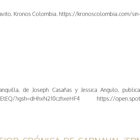
ravito. Kronos Colombia. https://kronoscolombia.com/s
ranquilla, de Joseph Casañas y Jessica Angulo, public
WEtEQ/?igsh=dHhxN210czhxeHF4 https://open.spoti