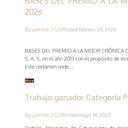
BASES DEL PREMIO A LA 
2026
By
admin
In
2026
Posted
febrero 24, 2026
BASES DEL PREMIO A LA MEJOR CRÓNICA DE 
S. A. S. en el año 2013 con el propósito de in
Este certamen rinde...
More
Trabajo ganador Categoría P
By
admin
In
2025
Posted
mayo 14, 2025
Diablos Arlequines de Sabanalarga de Jesús 