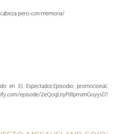
in-cabeza-pero-con-memoria/
ado en El Espectador.Episodio promocional:
fy.com/episode/2eQogLnyPd1prrumGoyysD?