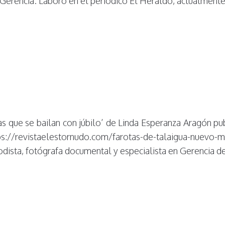
a Gerencia. Laboró en el periódico El Heraldo, actualmente
que se bailan con júbilo’ de Linda Esperanza Aragón pub
ps://revistaelestornudo.com/farotas-de-talaigua-nuevo-me
ista, fotógrafa documental y especialista en Gerencia de 